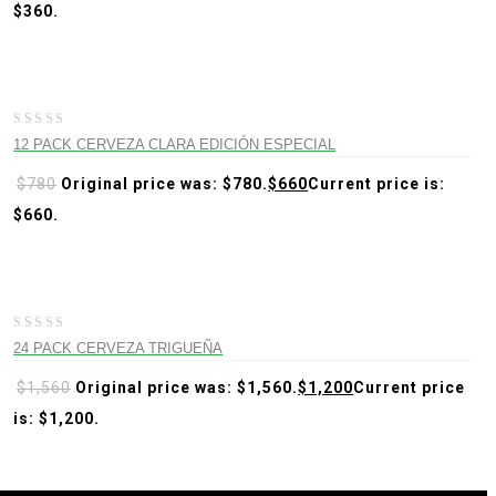
$360.
-15%
0
12 PACK CERVEZA CLARA EDICIÓN ESPECIAL
out
of
$
780
Original price was: $780.
$
660
Current price is:
5
$660.
-23%
0
24 PACK CERVEZA TRIGUEÑA
out
of
$
1,560
Original price was: $1,560.
$
1,200
Current price
5
is: $1,200.