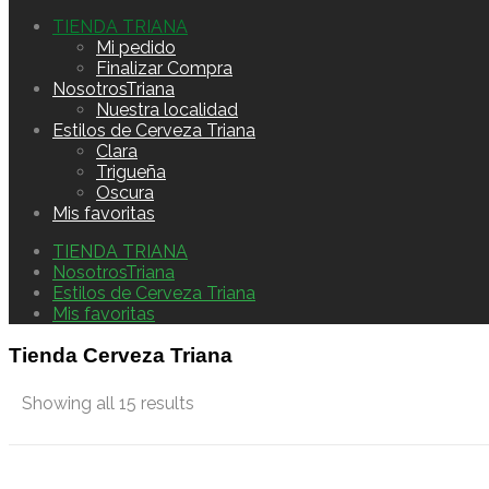
TIENDA TRIANA
Mi pedido
Finalizar Compra
NosotrosTriana
Nuestra localidad
Estilos de Cerveza Triana
Clara
Trigueña
Oscura
Mis favoritas
TIENDA TRIANA
NosotrosTriana
Estilos de Cerveza Triana
Mis favoritas
Tienda Cerveza Triana
Showing all 15 results