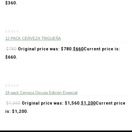
$360.
-15%
0
12 PACK CERVEZA TRIGUEÑA
out
of
$
780
Original price was: $780.
$
660
Current price is:
5
$660.
-23%
0
24 pack Cerveza Oscura Edición Especial
out
of
$
1,560
Original price was: $1,560.
$
1,200
Current price
5
is: $1,200.