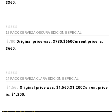
$360.
-15%
0
12 PACK CERVEZA OSCURA EDICION ESPECIAL
out
of
$
780
Original price was: $780.
$
660
Current price is:
5
$660.
-23%
0
24 PACK CERVEZA CLARA EDICIÓN ESPECIAL
out
of
$
1,560
Original price was: $1,560.
$
1,200
Current price
5
is: $1,200.