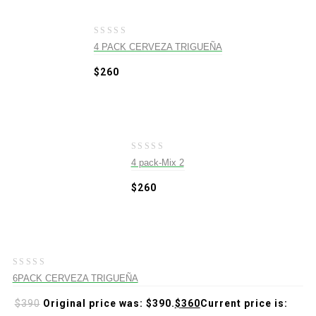
0
4 PACK CERVEZA TRIGUEÑA
out
of
$
260
5
0
4 pack-Mix 2
out
of
$
260
5
-8%
0
6PACK CERVEZA TRIGUEÑA
out
of
$
390
Original price was: $390.
$
360
Current price is:
5