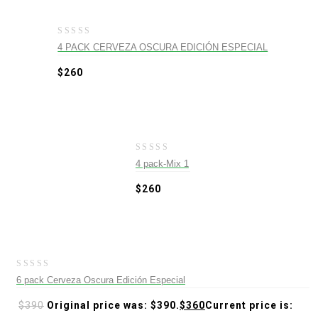
0
4 PACK CERVEZA OSCURA EDICIÓN ESPECIAL
out
of
$
260
5
0
4 pack-Mix 1
out
of
$
260
5
-8%
0
6 pack Cerveza Oscura Edición Especial
out
of
$
390
Original price was: $390.
$
360
Current price is:
5