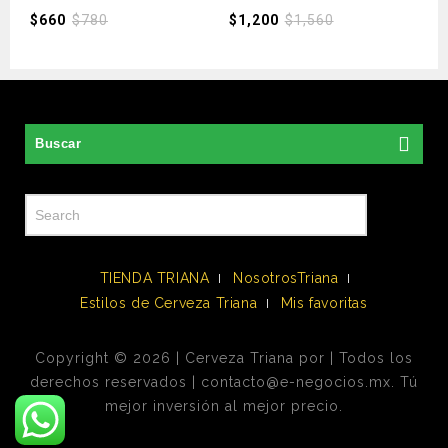
$
660
$
780
$
1,200
$
1,560
Buscar
TIENDA TRIANA
NosotrosTriana
Estilos de Cerveza Triana
Mis favoritas
Copyright © 2026 | Cerveza Triana por | Todos los
derechos reservados | contacto@e-negocios.mx. Tú
mejor inversión al mejor precio.