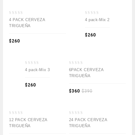
lista de deseos
lista de deseos
0
0
4 PACK CERVEZA
4 pack-Mix 2
out
out
TRIGUEÑA
of
of
5
5
$
260
$
260
Añadir a la
Añadir a la
-8%
lista de deseos
lista de deseos
0
0
4 pack-Mix 3
6PACK CERVEZA
out
out
TRIGUEÑA
of
of
5
5
$
260
$
360
$
390
Añadir a la
Añadir a la
-15%
-23%
lista de deseos
lista de deseos
0
0
12 PACK CERVEZA
24 PACK CERVEZA
out
out
TRIGUEÑA
TRIGUEÑA
of
of
5
5