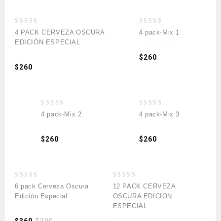
lista de deseos
lista de deseos
0
0
4 PACK CERVEZA OSCURA
4 pack-Mix 1
out
out
EDICIÓN ESPECIAL
of
of
5
5
$
260
$
260
Añadir a la
Añadir a la
lista de deseos
lista de deseos
0
0
4 pack-Mix 2
4 pack-Mix 3
out
out
of
of
5
5
$
260
$
260
Añadir a la
Añadir a la
-8%
-15%
lista de deseos
lista de deseos
0
0
6 pack Cerveza Oscura
12 PACK CERVEZA
out
out
Edición Especial
OSCURA EDICION
of
of
ESPECIAL
5
5
$
360
$
390