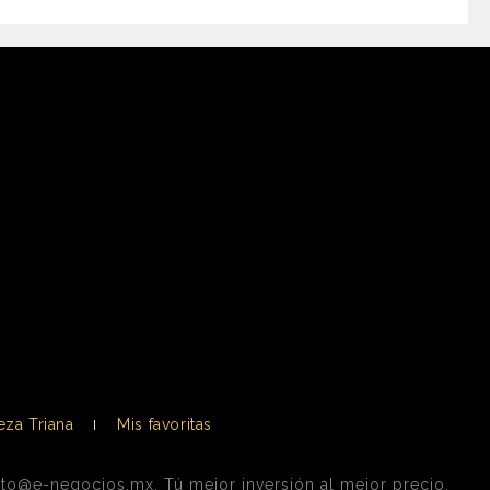
eza Triana
Mis favoritas
cto@e-negocios.mx. Tú mejor inversión al mejor precio.