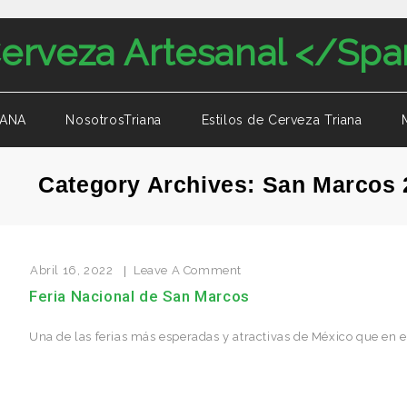
IANA
NosotrosTriana
Estilos de Cerveza Triana
Category Archives: San Marcos 
Abril 16, 2022
Leave A Comment
Feria Nacional de San Marcos
Una de las ferias más esperadas y atractivas de México que en 