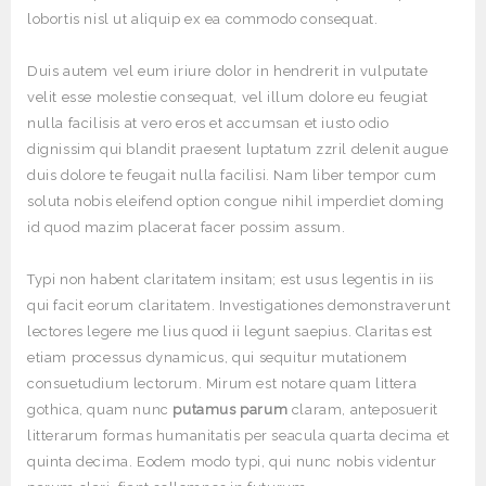
lobortis nisl ut aliquip ex ea commodo consequat.
Duis autem vel eum iriure dolor in hendrerit in vulputate
velit esse molestie consequat, vel illum dolore eu feugiat
nulla facilisis at vero eros et accumsan et iusto odio
dignissim qui blandit praesent luptatum zzril delenit augue
duis dolore te feugait nulla facilisi. Nam liber tempor cum
soluta nobis eleifend option congue nihil imperdiet doming
id quod mazim placerat facer possim assum.
Typi non habent claritatem insitam; est usus legentis in iis
qui facit eorum claritatem. Investigationes demonstraverunt
lectores legere me lius quod ii legunt saepius. Claritas est
etiam processus dynamicus, qui sequitur mutationem
consuetudium lectorum. Mirum est notare quam littera
gothica, quam nunc
putamus parum
claram, anteposuerit
litterarum formas humanitatis per seacula quarta decima et
quinta decima. Eodem modo typi, qui nunc nobis videntur