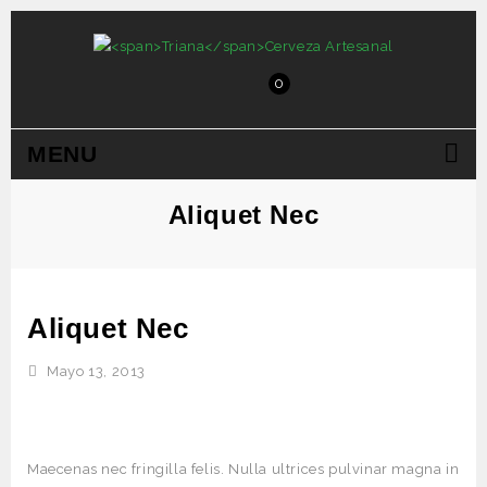
0
MENU
Aliquet Nec
Aliquet Nec
Mayo 13, 2013
Maecenas nec fringilla felis. Nulla ultrices pulvinar magna in