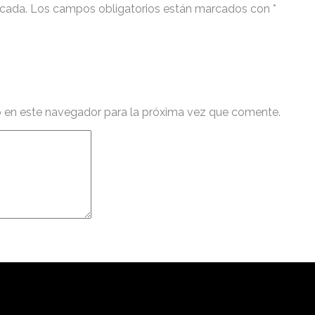
icada.
Los campos obligatorios están marcados con
*
b en este navegador para la próxima vez que comente.