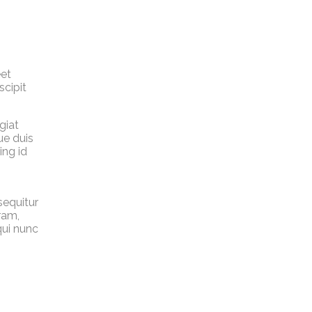
eet
scipit
giat
ue duis
ing id
sequitur
ram,
qui nunc