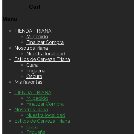
Cart
Menu
Skip
TIENDA TRIANA
to
Mi pedido
content
Finalizar Compra
NosotrosTriana
Nuestra localidad
Estilos de Cerveza Triana
Clara
Trigueña
Oscura
Mis favoritas
TIENDA TRIANA
Mi pedido
Finalizar Compra
NosotrosTriana
Nuestra localidad
Estilos de Cerveza Triana
Clara
Trigueña