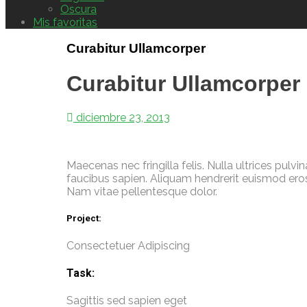
Oscura
Mis favoritas
Curabitur Ullamcorper
Curabitur Ullamcorper
diciembre 23, 2013
Maecenas nec fringilla felis. Nulla ultrices pulvi
faucibus sapien. Aliquam hendrerit euismod eros, 
Nam vitae pellentesque dolor.
Project:
Consectetuer Adipiscing
Task:
Sagittis sed sapien eget