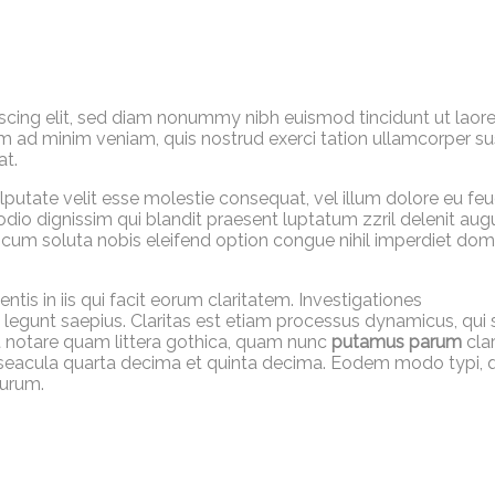
scing elit, sed diam nonummy nibh euismod tincidunt ut laor
m ad minim veniam, quis nostrud exerci tation ullamcorper su
at.
ulputate velit esse molestie consequat, vel illum dolore eu feu
 odio dignissim qui blandit praesent luptatum zzril delenit aug
or cum soluta nobis eleifend option congue nihil imperdiet dom
ntis in iis qui facit eorum claritatem. Investigationes
 legunt saepius. Claritas est etiam processus dynamicus, qui 
notare quam littera gothica, quam nunc
putamus parum
cla
 seacula quarta decima et quinta decima. Eodem modo typi, 
turum.