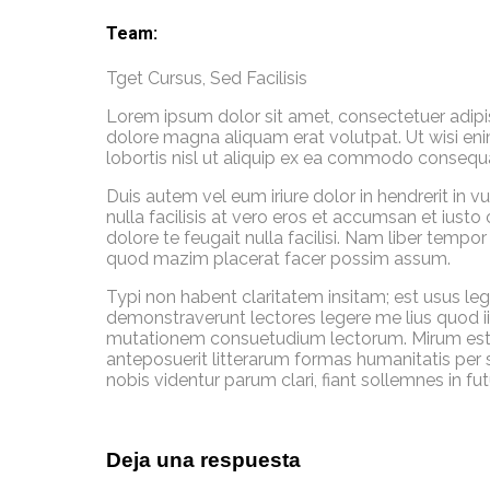
Team:
Tget Cursus, Sed Facilisis
Lorem ipsum dolor sit amet, consectetuer adipi
dolore magna aliquam erat volutpat. Ut wisi eni
lobortis nisl ut aliquip ex ea commodo consequ
Duis autem vel eum iriure dolor in hendrerit in v
nulla facilisis at vero eros et accumsan et iusto
dolore te feugait nulla facilisi. Nam liber temp
quod mazim placerat facer possim assum.
Typi non habent claritatem insitam; est usus lege
demonstraverunt lectores legere me lius quod ii
mutationem consuetudium lectorum. Mirum est 
anteposuerit litterarum formas humanitatis per
nobis videntur parum clari, fiant sollemnes in fu
Deja una respuesta