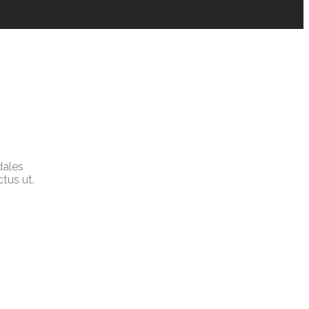
dales
ctus ut.