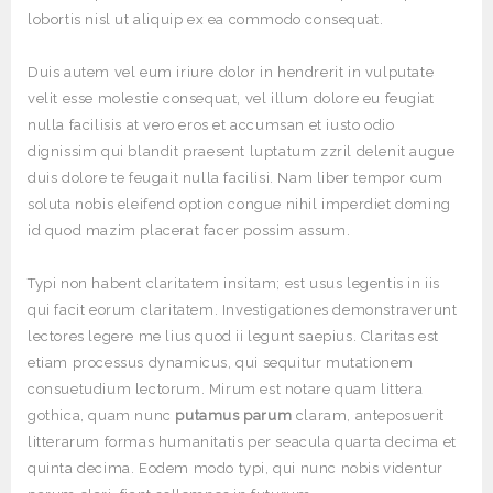
lobortis nisl ut aliquip ex ea commodo consequat.
Duis autem vel eum iriure dolor in hendrerit in vulputate
velit esse molestie consequat, vel illum dolore eu feugiat
nulla facilisis at vero eros et accumsan et iusto odio
dignissim qui blandit praesent luptatum zzril delenit augue
duis dolore te feugait nulla facilisi. Nam liber tempor cum
soluta nobis eleifend option congue nihil imperdiet doming
id quod mazim placerat facer possim assum.
Typi non habent claritatem insitam; est usus legentis in iis
qui facit eorum claritatem. Investigationes demonstraverunt
lectores legere me lius quod ii legunt saepius. Claritas est
etiam processus dynamicus, qui sequitur mutationem
consuetudium lectorum. Mirum est notare quam littera
gothica, quam nunc
putamus parum
claram, anteposuerit
litterarum formas humanitatis per seacula quarta decima et
quinta decima. Eodem modo typi, qui nunc nobis videntur