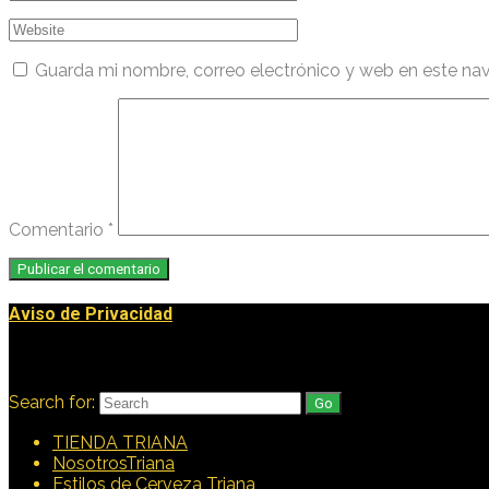
Guarda mi nombre, correo electrónico y web en este na
Comentario
*
Aviso de Privacidad
Buscar
Search for:
TIENDA TRIANA
NosotrosTriana
Estilos de Cerveza Triana