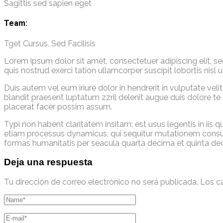
Sagittis sed sapien eget
Team:
Tget Cursus, Sed Facilisis
Lorem ipsum dolor sit amet, consectetuer adipiscing elit, 
quis nostrud exerci tation ullamcorper suscipit lobortis nis
Duis autem vel eum iriure dolor in hendrerit in vulputate veli
blandit praesent luptatum zzril delenit augue duis dolore te
placerat facer possim assum.
Typi non habent claritatem insitam; est usus legentis in iis 
etiam processus dynamicus, qui sequitur mutationem consu
formas humanitatis per seacula quarta decima et quinta dec
Deja una respuesta
Tu dirección de correo electrónico no será publicada.
Los c