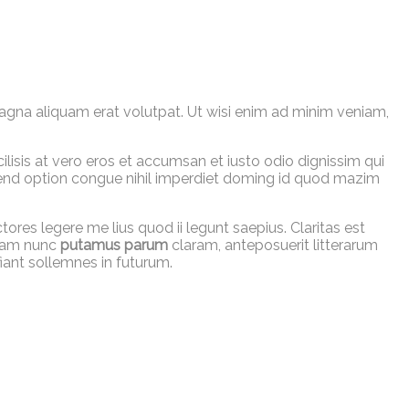
agna aliquam erat volutpat. Ut wisi enim ad minim veniam,
cilisis at vero eros et accumsan et iusto odio dignissim qui
eifend option congue nihil imperdiet doming id quod mazim
tores legere me lius quod ii legunt saepius. Claritas est
quam nunc
putamus parum
claram, anteposuerit litterarum
iant sollemnes in futurum.