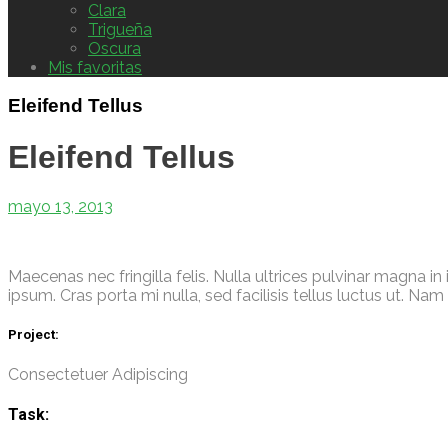
Clara
Trigueña
Oscura
Mis favoritas
Eleifend Tellus
Eleifend Tellus
mayo 13, 2013
Maecenas nec fringilla felis. Nulla ultrices pulvinar magna in
ipsum. Cras porta mi nulla, sed facilisis tellus luctus ut. Nam
Project:
Consectetuer Adipiscing
Task: