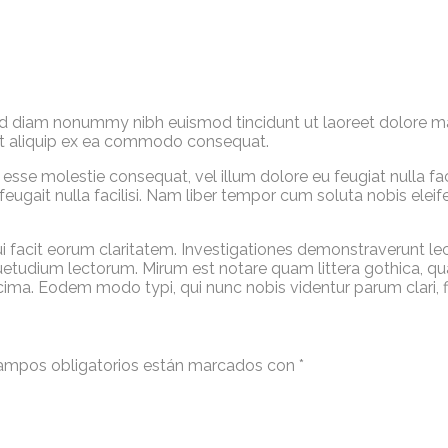
sed diam nonummy nibh euismod tincidunt ut laoreet dolore m
l ut aliquip ex ea commodo consequat.
t esse molestie consequat, vel illum dolore eu feugiat nulla fa
 feugait nulla facilisi. Nam liber tempor cum soluta nobis el
qui facit eorum claritatem. Investigationes demonstraverunt lec
etudium lectorum. Mirum est notare quam littera gothica, 
ima. Eodem modo typi, qui nunc nobis videntur parum clari, f
ampos obligatorios están marcados con
*