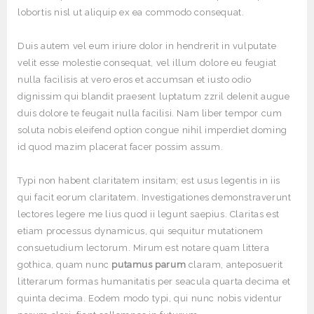
lobortis nisl ut aliquip ex ea commodo consequat.
Duis autem vel eum iriure dolor in hendrerit in vulputate
velit esse molestie consequat, vel illum dolore eu feugiat
nulla facilisis at vero eros et accumsan et iusto odio
dignissim qui blandit praesent luptatum zzril delenit augue
duis dolore te feugait nulla facilisi. Nam liber tempor cum
soluta nobis eleifend option congue nihil imperdiet doming
id quod mazim placerat facer possim assum.
Typi non habent claritatem insitam; est usus legentis in iis
qui facit eorum claritatem. Investigationes demonstraverunt
lectores legere me lius quod ii legunt saepius. Claritas est
etiam processus dynamicus, qui sequitur mutationem
consuetudium lectorum. Mirum est notare quam littera
gothica, quam nunc
putamus parum
claram, anteposuerit
litterarum formas humanitatis per seacula quarta decima et
quinta decima. Eodem modo typi, qui nunc nobis videntur