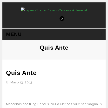
0
MENU
Quis Ante
Quis Ante
Mayo 13, 2013
Maecenas nec fringilla felis. Nulla ultrices pulvinar magna in