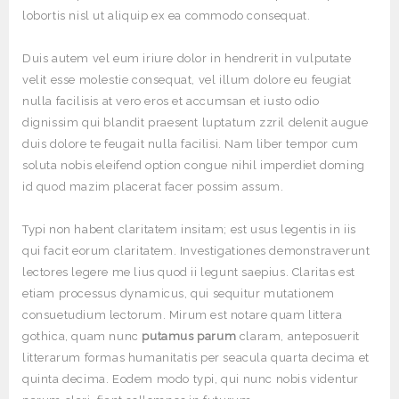
lobortis nisl ut aliquip ex ea commodo consequat.
Duis autem vel eum iriure dolor in hendrerit in vulputate
velit esse molestie consequat, vel illum dolore eu feugiat
nulla facilisis at vero eros et accumsan et iusto odio
dignissim qui blandit praesent luptatum zzril delenit augue
duis dolore te feugait nulla facilisi. Nam liber tempor cum
soluta nobis eleifend option congue nihil imperdiet doming
id quod mazim placerat facer possim assum.
Typi non habent claritatem insitam; est usus legentis in iis
qui facit eorum claritatem. Investigationes demonstraverunt
lectores legere me lius quod ii legunt saepius. Claritas est
etiam processus dynamicus, qui sequitur mutationem
consuetudium lectorum. Mirum est notare quam littera
gothica, quam nunc
putamus parum
claram, anteposuerit
litterarum formas humanitatis per seacula quarta decima et
quinta decima. Eodem modo typi, qui nunc nobis videntur