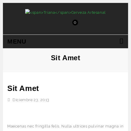
0
MENU
Sit Amet
Sit Amet
Diciembre 23, 2013
Maecenas nec fringilla felis. Nulla ultrices pulvinar magna in