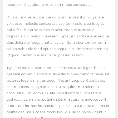
lobortis nisl ut aliquip ex ea commodo consequat.
Duis autem vel eum iriure dolor in hendrerit in vulputate
velit esse molestie consequat, vel illum dolore eu feugiat
nulla facilisis at vero eros et accumsan et iusto odio
dignissim qui blandit praesent luptatum zzril delenit augue
duis dolore te feugait nulla facilisi. Nam liber tempor cum
soluta nobis eleifend option congue nihil imperdiet doming
id quod mazim placerat facer possim assum.
Typi non habent claritatem insitam; est usus legentis in iis
qui facit eorum claritatem. Investigationes demonstraverunt
lectores legere me lius quod ii legunt saepius. Claritas est
etiam processus dynamicus, qui sequitur mutationem
consuetudium lectorum. Mirum est notare quam littera
gothica, quam nunc
putamus parum
claram, anteposuerit
litterarum formas humanitatis per seacula quarta decima et
quinta decima. Eodem modo typi, qui nunc nobis videntur