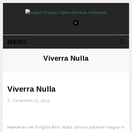
0
MENU
Viverra Nulla
Viverra Nulla
Diciembre 23, 2013
Maecenas nec fringilla felis. Nulla ultrices pulvinar magna in