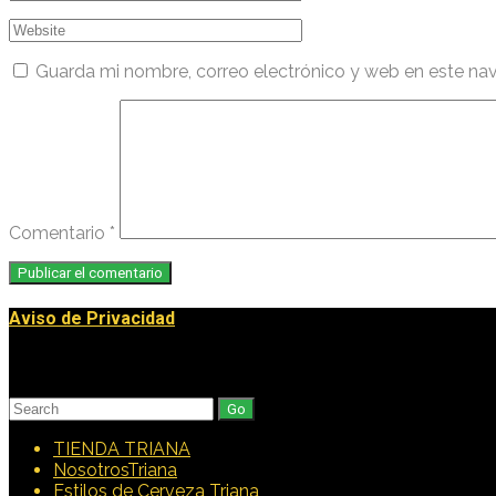
Guarda mi nombre, correo electrónico y web en este na
Comentario
*
Aviso de Privacidad
Buscar
Search
for:
TIENDA TRIANA
NosotrosTriana
Estilos de Cerveza Triana