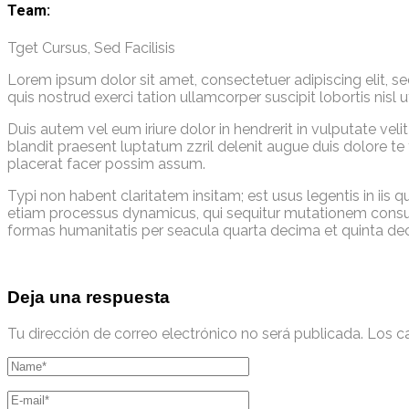
Team:
Tget Cursus, Sed Facilisis
Lorem ipsum dolor sit amet, consectetuer adipiscing elit, 
quis nostrud exerci tation ullamcorper suscipit lobortis nis
Duis autem vel eum iriure dolor in hendrerit in vulputate veli
blandit praesent luptatum zzril delenit augue duis dolore te
placerat facer possim assum.
Typi non habent claritatem insitam; est usus legentis in iis 
etiam processus dynamicus, qui sequitur mutationem consu
formas humanitatis per seacula quarta decima et quinta dec
Deja una respuesta
Tu dirección de correo electrónico no será publicada.
Los c