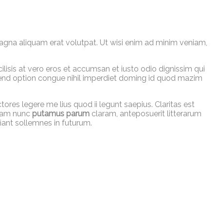
agna aliquam erat volutpat. Ut wisi enim ad minim veniam,
cilisis at vero eros et accumsan et iusto odio dignissim qui
eifend option congue nihil imperdiet doming id quod mazim
tores legere me lius quod ii legunt saepius. Claritas est
quam nunc
putamus parum
claram, anteposuerit litterarum
iant sollemnes in futurum.