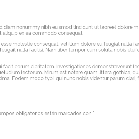
sed diam nonummy nibh euismod tincidunt ut laoreet dolore m
l ut aliquip ex ea commodo consequat.
t esse molestie consequat, vel illum dolore eu feugiat nulla fa
 feugait nulla facilisi. Nam liber tempor cum soluta nobis el
qui facit eorum claritatem. Investigationes demonstraverunt lec
etudium lectorum. Mirum est notare quam littera gothica, 
ima. Eodem modo typi, qui nunc nobis videntur parum clari, f
ampos obligatorios están marcados con
*