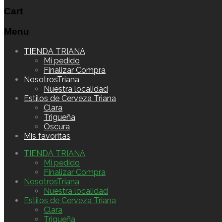
Cart
Menu
Skip
TIENDA TRIANA
to
Mi pedido
content
Finalizar Compra
NosotrosTriana
Nuestra localidad
Estilos de Cerveza Triana
Clara
Trigueña
Oscura
Mis favoritas
TIENDA TRIANA
Mi pedido
Finalizar Compra
NosotrosTriana
Nuestra localidad
Estilos de Cerveza Triana
Clara
Trigueña