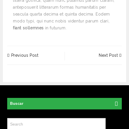
littera gothica, quam nunc putamus parum claram,
anteposuerit litterarum formas humanitatis per
seacula quarta decima et quinta decima. Eodem
modo typi, qui nunc nobis videntur parum clari,
fiant sollemnes
in futurum.
Previous Post
Next Post
Buscar