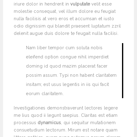
iriure dolor in hendrerit in
vulputate
velit esse
molestie consequat, vel illum dolore eu feugiat
nulla facilisis at vero eros et accumsan et iusto
odio dignissim qui blandit praesent luptatum zzril
delenit augue duis dolore te feugait nulla facilisi.
Nam liber tempor cum soluta nobis
eleifend option congue nihil imperdiet
doming id quod mazim placerat facer
possim assum. Typi non habent claritatem
insitam; est usus legentis in iis qui facit
eorum claritatem.
Investigationes demonstraverunt lectores legere
me lius quod ii legunt saepius. Claritas est etiam
processus
dynamicus
, qui sequitur mutationem
consuetudium lectorum. Mirum est notare quam