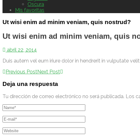
Oscura
Mis favoritas
Ut wisi enim ad minim veniam, quis nostrud?
Ut wisi enim ad minim veniam, quis n
abril 22, 2014
Duis autem vel eum iriure dolor in hendrerit in vulputate veli
Post
Previous Post
Next Post
navigation
Deja una respuesta
Tu dirección de correo electrónico no será publicada.
Los c