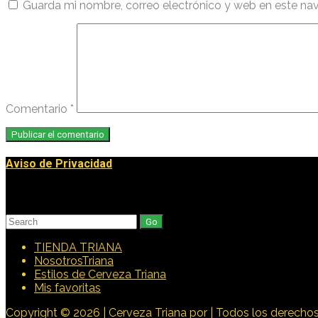
Guarda mi nombre, correo electrónico y web en este na
Comentario
*
Aviso de Privacidad
Buscar
Search
for:
TIENDA TRIANA
NosotrosTriana
Estilos de Cerveza Triana
Mis favoritas
Copyright © 2026 | Cerveza Triana por | Todos los derechos