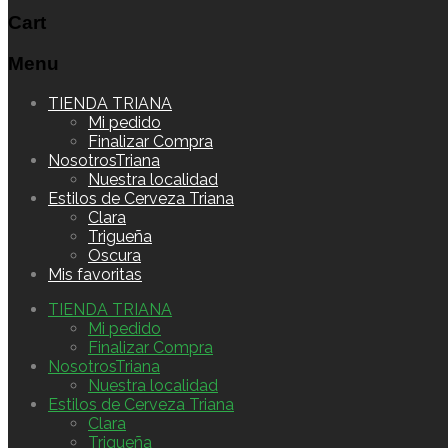
Cart
Menu
Skip
TIENDA TRIANA
to
Mi pedido
content
Finalizar Compra
NosotrosTriana
Nuestra localidad
Estilos de Cerveza Triana
Clara
Trigueña
Oscura
Mis favoritas
TIENDA TRIANA
Mi pedido
Finalizar Compra
NosotrosTriana
Nuestra localidad
Estilos de Cerveza Triana
Clara
Trigueña