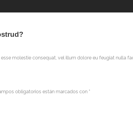
ostrud?
t esse molestie consequat, vel illum dolore eu feugiat nulla fa
ampos obligatorios están marcados con
*