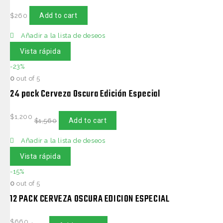
Add to cart
$
260
Añadir a la lista de deseos
Vista rápida
-23%
0
out of 5
24 pack Cerveza Oscura Edición Especial
$
1,200
Add to cart
$
1,560
Añadir a la lista de deseos
Vista rápida
-15%
0
out of 5
12 PACK CERVEZA OSCURA EDICION ESPECIAL
$
660