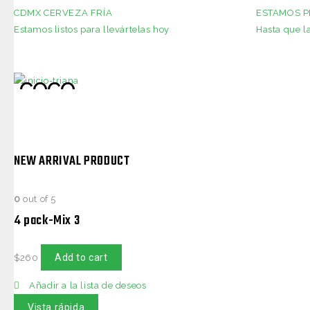
CDMX CERVEZA FRÍA
ESTAMOS P
Estamos listos para llevártelas hoy
Hasta que la
COCO
ROSE
CREAM
NEW ARRIVAL PRODUCT
SHOP NOW
0
out of 5
4 pack-Mix 3
Add to cart
$
260
Añadir a la lista de deseos
Vista rápida