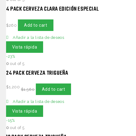
4 PACK CERVEZA CLARA EDICIÓN ESPECIAL
Add to cart
$
260
Añadir a la lista de deseos
Vista rápida
-23%
0
out of 5
24 PACK CERVEZA TRIGUEÑA
$
1,200
Add to cart
$
1,560
Añadir a la lista de deseos
Vista rápida
-15%
0
out of 5