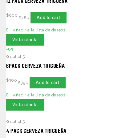
12 PACK CERVEZA TRIGUEÑA
$
660
Add to cart
$
780
Añadir a la lista de deseos
Vista rápida
-8%
0
out of 5
6PACK CERVEZA TRIGUEÑA
$
360
Add to cart
$
390
Añadir a la lista de deseos
Vista rápida
0
out of 5
4 PACK CERVEZA TRIGUEÑA