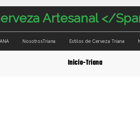
IANA
NosotrosTriana
Estilos de Cerveza Triana
Inicio-Triana