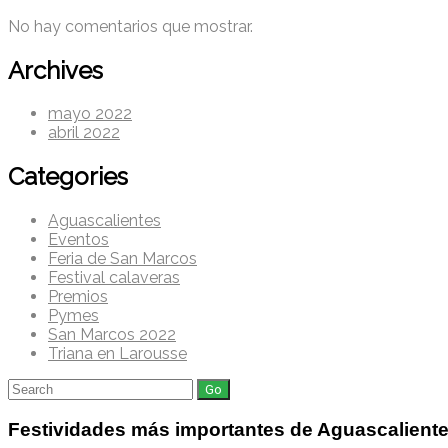
No hay comentarios que mostrar.
Archives
mayo 2022
abril 2022
Categories
Aguascalientes
Eventos
Feria de San Marcos
Festival calaveras
Premios
Pymes
San Marcos 2022
Triana en Larousse
Search
for:
Festividades más importantes de Aguascalient