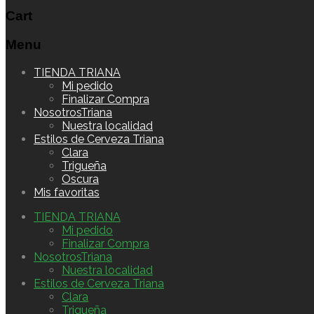
Cart
Menu
Skip
TIENDA TRIANA
to
Mi pedido
content
Finalizar Compra
NosotrosTriana
Nuestra localidad
Estilos de Cerveza Triana
Clara
Trigueña
Oscura
Mis favoritas
TIENDA TRIANA
Mi pedido
Finalizar Compra
NosotrosTriana
Nuestra localidad
Estilos de Cerveza Triana
Clara
Trigueña