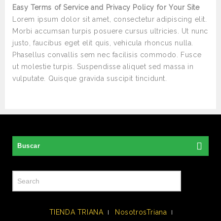
Easy Terms of Service and Privacy Policy for Your Site
Lorem ipsum dolor sit amet, consectetur adipiscing elit.
Morbi accumsan turpis posuere cursus ultricies. Ut nunc
justo, faucibus eget elit quis, vehicula rhoncus nulla.
Phasellus convallis sem nec facilisis commodo. Fusce
ut molestie turpis. Suspendisse aliquet sed massa in
vulputate. Quisque gravida suscipit tincidunt.
Buscar
TIENDA TRIANA
NosotrosTriana